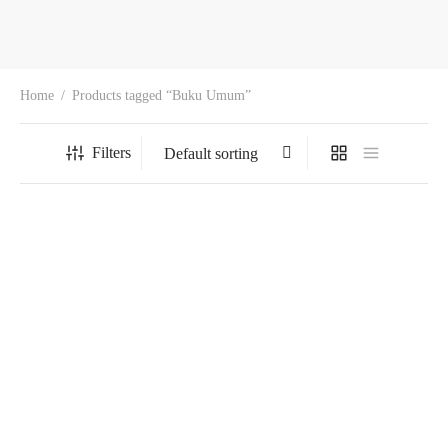
Home
/
Products tagged “Buku Umum”
Filters
Dari Perbendaharaan Lama
Anekdot Ku Seman (Kayu
RM
100.00
Hulu Kapak)
Add to cart
RM
35.00
Add to cart