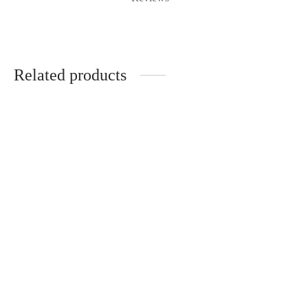
Related products
Tulang-tulang Berserakan
Sebuah Trilogi Tiga Genre
RM
45.00
RM
90.00
Add to cart
Add to cart
Sejarah Perak
Pagar Kawat Berduri